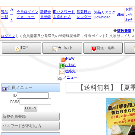
カ
お問
製品
会員ログイン
新規会
IDパスワード
営業日カ
製品カタログ
ー
Blog
い合
一覧
／メニュー
員登録
を忘れた方
レンダー
Download
ト
わせ
◆
複数発送
？お
ログイン
して会員情報及び発送先の登録確認修正，保有ポイント注文履歴マイリス
TOP
カゴの中
発送・送料
NEW
お勧め
連絡先
メニュー
【送料無料】【夏
会員メニュー
ID
PASS
新規会員登録
パスワードが不明な方