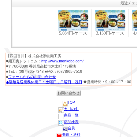
最近チェ
【四国香川】株式会社讃岐麺工房
■麺工房ドットコム：
http://www.menkobo.com/
■〒760-0080 香川県高松市木太町773番地
■TEL：(087)865-7348 ■FAX：(087)865-7519
■
フォームからのお問い合わせ
◆製麺発送業務休業日：土曜日，日曜日，祝日
◆営業時間：9：00～17：00
お問い合わせ
TOP
カゴの中
商品一覧
商品検索
会員
発送・送料