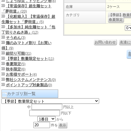
しょうゆ豆，トッピング等
(4)
【常温保存】超生麺セット
在庫
2ケース
「夢街道」
(20)
カテゴリ
【季節】数量
【化粧箱入】【常温保存】超
春夏限定
生麺セット「夢街道」
(5)
【多加水】純生麺セット「包
丁切りさぬき路」
(12)
そうめん
(3)
お問い合わせ
友達に
麺のみマトメ割り【お買い
得】
(9)
細切り可能
(31)
【季節】数量限定セット
(11)
春夏限定
(5)
秋冬限定
(6)
お客様サポート
(4)
弊社システムメンテナンス
(0)
ポイントアップ対象製品
(0)
カテゴリ別一覧
中
円以上
円以下
から
件を