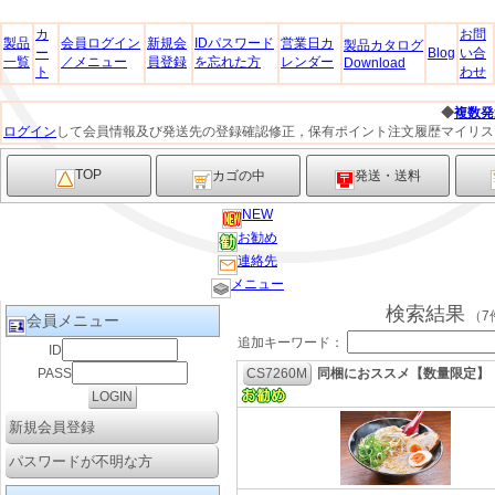
カ
お問
製品
会員ログイン
新規会
IDパスワード
営業日カ
製品カタログ
ー
Blog
い合
一覧
／メニュー
員登録
を忘れた方
レンダー
Download
ト
わせ
◆
複数発送
？
ログイン
して会員情報及び発送先の登録確認修正，保有ポイント注文履歴マイリス
TOP
カゴの中
発送・送料
NEW
お勧め
連絡先
メニュー
検索結果
（7
会員メニュー
追加キーワード：
ID
PASS
CS7260M
同梱におススメ【数量限定】
新規会員登録
パスワードが不明な方