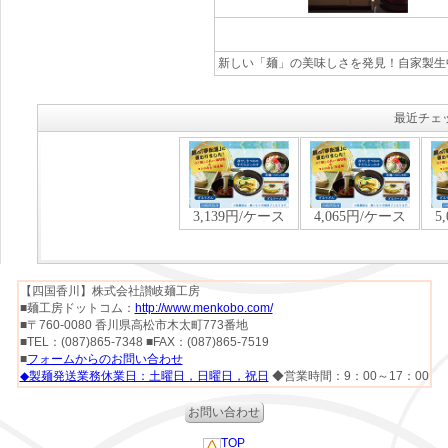
新しい「麺」の美味しさを発見！自家製生中
最近チェ
【四国香川】株式会社讃岐麺工房
■麺工房ドットコム：
http://www.menkobo.com/
■〒760-0080 香川県高松市木太町773番地
■TEL：(087)865-7348 ■FAX：(087)865-7519
■
フォームからのお問い合わせ
◆製麺発送業務休業日：土曜日，日曜日，祝日
◆営業時間：9：00～17：00
お問い合わせ
TOP