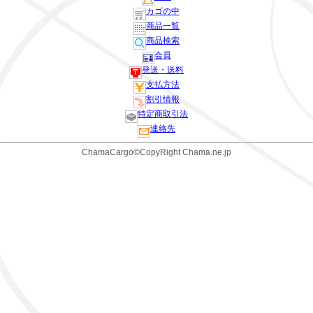
カゴの中
商品一覧
商品検索
会員
発送・送料
支払方法
割引情報
特定商取引法
連絡先
ChamaCargo©CopyRight Chama.ne.jp