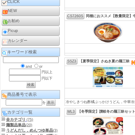
CLICK
NEW
CS7260S
同梱におススメ【数量限定】
お勧め
Picup
カレンダー
キーワード検索
SSZ3
【夏季限定】さぬき夏の麺三昧
and
or
円以上
円以下
商品番号で表示
冷やしきつね酢橘ぶっかけうどん，中華冷麺
を
WL3
【冬季限定】讃岐冬の麺三昧セッ
カテゴリ一覧
全カテゴリ
(75)
麺製品単品
(20)
うどんだし，めんつゆ単品
(3)