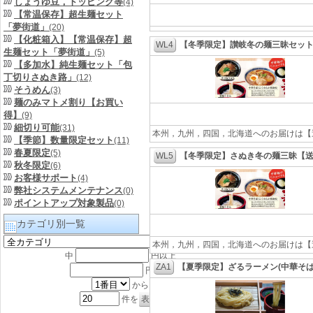
しょうゆ豆，トッピング等
(4)
【常温保存】超生麺セット
「夢街道」
(20)
【化粧箱入】【常温保存】超
WL4
【冬季限定】讃岐冬の麺三昧セッ
生麺セット「夢街道」
(5)
【多加水】純生麺セット「包
丁切りさぬき路」
(12)
そうめん
(3)
麺のみマトメ割り【お買い
得】
(9)
細切り可能
(31)
本州，九州，四国，北海道へのお届けは【送
【季節】数量限定セット
(11)
春夏限定
(5)
WL5
【冬季限定】さぬき冬の麺三昧【
秋冬限定
(6)
お客様サポート
(4)
弊社システムメンテナンス
(0)
ポイントアップ対象製品
(0)
カテゴリ別一覧
本州，九州，四国，北海道へのお届けは【
中
円以上
ZA1
【夏季限定】ざるラーメン(中華そ
円以下
から
件を