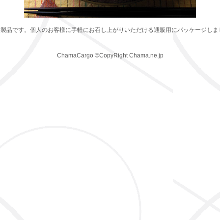
た製品です。個人のお客様に手軽にお召し上がりいただける通販用にパッケージしま
ChamaCargo ©CopyRight Chama.ne.jp