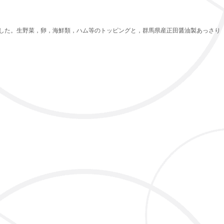
した。生野菜，卵，海鮮類，ハム等のトッピングと，群馬県産正田醤油製あっさり