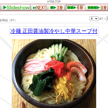
HTMLTOP
/67～
商品（67）
冷麺 正田醤油製冷やし中華スープ付