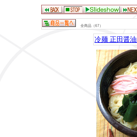
全商品（67）
冷麺 正田醤